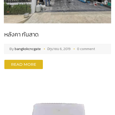
หลังคา กันสาด
By
bangkokcncgate
มิถุนายน 6, 2019
0 comment
READ MORE