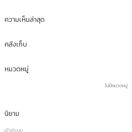
ความเห็นล่าสุด
คลังเก็บ
หมวดหมู่
ไม่มีหมวดหมู่
นิยาม
เข้าสู่ระบบ