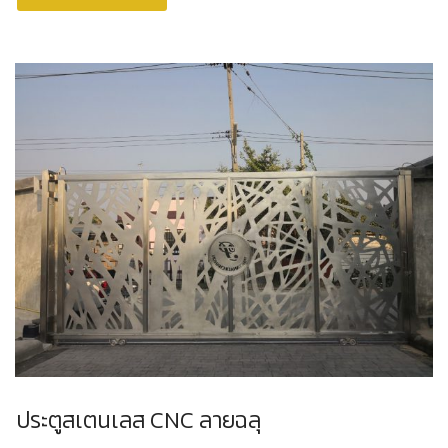
ประตูสเตนเลส CNC ลายฉลุ