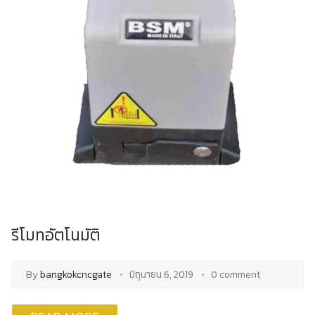
รีโมทอัตโนมัติ
By
bangkokcncgate
มิถุนายน 6, 2019
0 comment