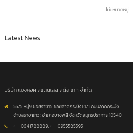
ไม่มีหมวดหมู่
Latest News
บริษัท แบงคอค สแตนเลส สตีล เกท จำกัด
55/5 หมู่9 ซอยราชา5 ซอยลาดกระบัง14/1 ถนนลาดกระบัง
ตำบลราชาเทวะ อำเภอบางพลี จังหวัดสมุทรปราการ 10540
0641788889
,
0955585595