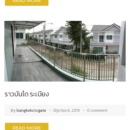
READ MORE
ราวบันได ระเบียง
By
bangkokcncgate
มิถุนายน 6, 2019
0 comment
READ MORE